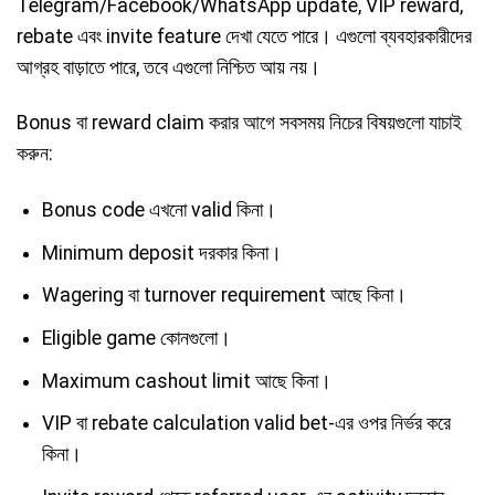
Telegram/Facebook/WhatsApp update, VIP reward,
rebate এবং invite feature দেখা যেতে পারে। এগুলো ব্যবহারকারীদের
আগ্রহ বাড়াতে পারে, তবে এগুলো নিশ্চিত আয় নয়।
Bonus বা reward claim করার আগে সবসময় নিচের বিষয়গুলো যাচাই
করুন:
Bonus code এখনো valid কিনা।
Minimum deposit দরকার কিনা।
Wagering বা turnover requirement আছে কিনা।
Eligible game কোনগুলো।
Maximum cashout limit আছে কিনা।
VIP বা rebate calculation valid bet-এর ওপর নির্ভর করে
কিনা।