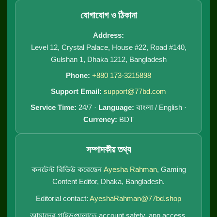
যোগাযোগ ও ঠিকানা
Address:
Level 12, Crystal Palace, House #22, Road #140,
Gulshan 1, Dhaka 1212, Bangladesh
Phone:
+880 173-3215898
Support Email:
support@77bd.com
Service Time:
24/7 ·
Language:
বাংলা / English ·
Currency:
BDT
সম্পাদকীয় তথ্য
কনটেন্ট রিভিউ করেছেন
Ayesha Rahman
, Gaming
Content Editor, Dhaka, Bangladesh.
Editorial contact:
AyeshaRahman@77bd.shop
আমাদের গাইডগুলোতে account safety, app access,