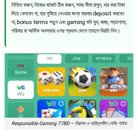
নিশ্চিত করুন, নিজের বাজেট ঠিক করুন, সময় সীমা রাখুন, ধার করা টাকা
দিয়ে খেলবেন না, হার পুষিয়ে নেওয়ার জন্য বারবার deposit করবেন
না, bonus terms পড়ুন এবং gaming যদি ঘুম, কাজ, পড়াশোনা,
পরিবার বা আর্থিক অবস্থার ওপর প্রভাব ফেলে তাহলে বিরতি নিন।
Responsible Gaming 77BD – নিরাপদ ও দায়িত্বশীল গেমিং গাইড