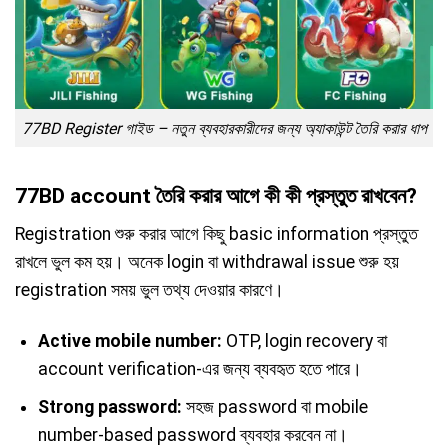
77BD Register গাইড – নতুন ব্যবহারকারীদের জন্য অ্যাকাউন্ট তৈরি করার ধাপ
77BD account তৈরি করার আগে কী কী প্রস্তুত রাখবেন?
Registration শুরু করার আগে কিছু basic information প্রস্তুত
রাখলে ভুল কম হয়। অনেক login বা withdrawal issue শুরু হয়
registration সময় ভুল তথ্য দেওয়ার কারণে।
Active mobile number:
OTP, login recovery বা
account verification-এর জন্য ব্যবহৃত হতে পারে।
Strong password:
সহজ password বা mobile
number-based password ব্যবহার করবেন না।