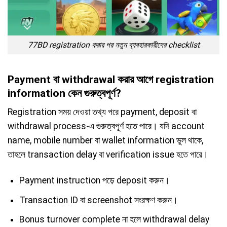
77BD registration করার পর নতুন ব্যবহারকারীদের checklist
Payment বা withdrawal করার আগে registration
information কেন গুরুত্বপূর্ণ?
Registration সময় দেওয়া তথ্য পরে payment, deposit বা
withdrawal process-এ গুরুত্বপূর্ণ হতে পারে। যদি account
name, mobile number বা wallet information ভুল থাকে,
তাহলে transaction delay বা verification issue হতে পারে।
Payment instruction পড়ে deposit করুন।
Transaction ID বা screenshot সংরক্ষণ করুন।
Bonus turnover complete না হলে withdrawal delay