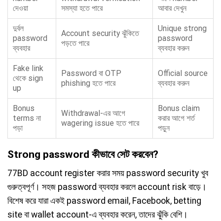
দেওয়া
সমস্যা হতে পারে
আবার দেখুন
দুর্বল
Unique strong
Account security ঝুঁকিতে
password
password
পড়তে পারে
ব্যবহার
ব্যবহার করুন
Fake link
Password বা OTP
Official source
থেকে sign
phishing হতে পারে
ব্যবহার করুন
up
Bonus
Bonus claim
Withdrawal-এর আগে
terms না
করার আগে শর্ত
wagering issue হতে পারে
পড়া
পড়ুন
Strong password কীভাবে সেট করবেন?
77BD account register করার সময় password security খুব
গুরুত্বপূর্ণ। সহজ password ব্যবহার করলে account risk বাড়ে।
বিশেষ করে যারা একই password email, Facebook, betting
site বা wallet account-এ ব্যবহার করেন, তাদের ঝুঁকি বেশি।