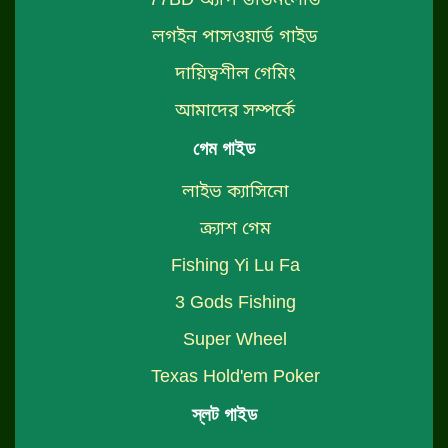
লগইন পাসওয়ার্ড গাইড
দায়িত্বশীল গেমিং
আমাদের সম্পর্কে
গেম গাইড
লাইভ ক্যাসিনো
ক্র্যাশ গেম
Fishing Yi Lu Fa
3 Gods Fishing
Super Wheel
Texas Hold'em Poker
স্লট গাইড