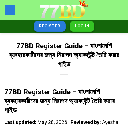
Skip
to
content
REGISTER
LOG IN
77BD Register Guide – বাংলাদেশি
ব্যবহারকারীদের জন্য নিরাপদ অ্যাকাউন্ট তৈরি করার
গাইড
77BD Register Guide – বাংলাদেশি
ব্যবহারকারীদের জন্য নিরাপদ অ্যাকাউন্ট তৈরি করার
গাইড
Last updated:
May 28, 2026 ·
Reviewed by:
Ayesha