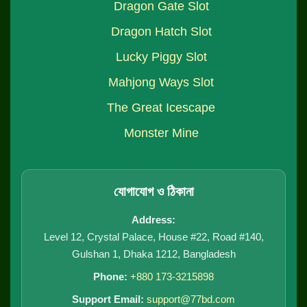
Dragon Gate Slot
Dragon Hatch Slot
Lucky Piggy Slot
Mahjong Ways Slot
The Great Icescape
Monster Mine
যোগাযোগ ও ঠিকানা
Address:
Level 12, Crystal Palace, House #22, Road #140,
Gulshan 1, Dhaka 1212, Bangladesh
Phone:
+880 173-3215898
Support Email:
support@77bd.com