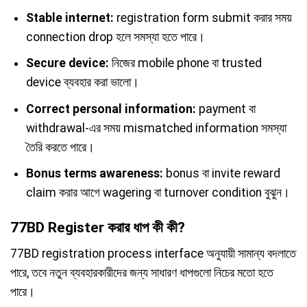
Stable internet:
registration form submit করার সময়
connection drop হলে সমস্যা হতে পারে।
Secure device:
নিজের mobile phone বা trusted
device ব্যবহার করা ভালো।
Correct personal information:
payment বা
withdrawal-এর সময় mismatched information সমস্যা
তৈরি করতে পারে।
Bonus terms awareness:
bonus বা invite reward
claim করার আগে wagering বা turnover condition বুঝুন।
77BD Register করার ধাপ কী কী?
77BD registration process interface অনুযায়ী সামান্য বদলাতে
পারে, তবে নতুন ব্যবহারকারীদের জন্য সাধারণ ধাপগুলো নিচের মতো হতে
পারে।