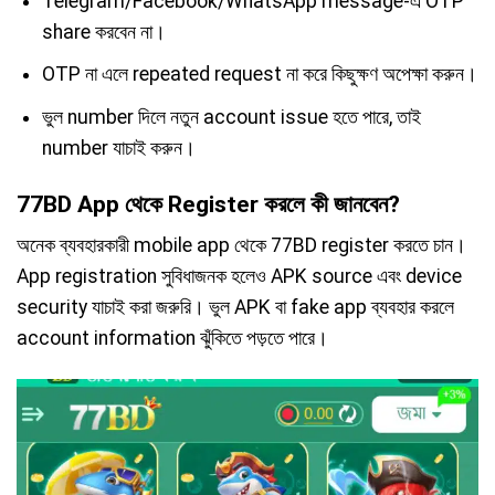
Telegram/Facebook/WhatsApp message-এ OTP
share করবেন না।
OTP না এলে repeated request না করে কিছুক্ষণ অপেক্ষা করুন।
ভুল number দিলে নতুন account issue হতে পারে, তাই
number যাচাই করুন।
77BD App থেকে Register করলে কী জানবেন?
অনেক ব্যবহারকারী mobile app থেকে 77BD register করতে চান।
App registration সুবিধাজনক হলেও APK source এবং device
security যাচাই করা জরুরি। ভুল APK বা fake app ব্যবহার করলে
account information ঝুঁকিতে পড়তে পারে।