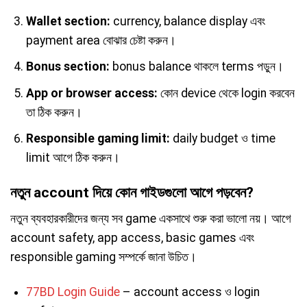
Wallet section:
currency, balance display এবং
payment area বোঝার চেষ্টা করুন।
Bonus section:
bonus balance থাকলে terms পড়ুন।
App or browser access:
কোন device থেকে login করবেন
তা ঠিক করুন।
Responsible gaming limit:
daily budget ও time
limit আগে ঠিক করুন।
নতুন account দিয়ে কোন গাইডগুলো আগে পড়বেন?
নতুন ব্যবহারকারীদের জন্য সব game একসাথে শুরু করা ভালো নয়। আগে
account safety, app access, basic games এবং
responsible gaming সম্পর্কে জানা উচিত।
77BD Login Guide
– account access ও login