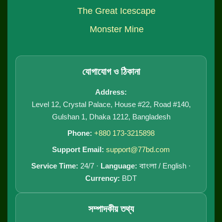
The Great Icescape
Monster Mine
যোগাযোগ ও ঠিকানা
Address:
Level 12, Crystal Palace, House #22, Road #140,
Gulshan 1, Dhaka 1212, Bangladesh
Phone:
+880 173-3215898
Support Email:
support@77bd.com
Service Time:
24/7 ·
Language:
বাংলা / English ·
Currency:
BDT
সম্পাদকীয় তথ্য