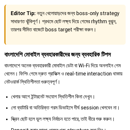
Editor Tip:
নতুন খেলোয়াড়দের জন্য boss-only strategy
সাধারণত ঝুঁকিপূর্ণ। প্রথমে ছোট লক্ষ্য দিয়ে গেমের rhythm বুঝুন,
তারপর সীমিত বাজেটে boss target পরীক্ষা করুন।
বাংলাদেশি মোবাইল ব্যবহারকারীদের জন্য ব্যবহারিক টিপস
বাংলাদেশে অনেক ব্যবহারকারী মোবাইল ডেটা বা Wi-Fi দিয়ে অনলাইন গেম
খেলেন। ফিশিং গেমে দ্রুত গ্রাফিক্স ও real-time interaction থাকায়
নেটওয়ার্ক স্থিতিশীলতা গুরুত্বপূর্ণ।
খেলার আগে ইন্টারনেট সংযোগ স্থিতিশীল কিনা দেখুন।
লো ব্যাটারি বা অতিরিক্ত গরম ডিভাইসে দীর্ঘ session খেলবেন না।
স্ক্রিন ছোট হলে ভুল লক্ষ্য নির্বাচন হতে পারে, তাই ধীরে শুরু করুন।