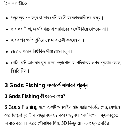
ঠিক করা উচিত।
শুধুমাত্র ১৮ বছর বা তার বেশি বয়সী ব্যবহারকারীদের জন্য।
ধার করা টাকা, জরুরি খরচ বা পরিবারের বাজেট দিয়ে খেলবেন না।
হারার পর ক্ষতি পুষিয়ে নেওয়ার চেষ্টা করবেন না।
জেতার পরেও নির্ধারিত সীমা মেনে চলুন।
গেমিং যদি আপনার ঘুম, কাজ, পড়াশোনা বা পরিবারের ওপর প্রভাব ফেলে,
বিরতি নিন।
3 Gods Fishing সম্পর্কে সাধারণ প্রশ্ন
3 Gods Fishing কী ধরনের গেম?
3 Gods Fishing হলো একটি অনলাইন মাছ ধরার আর্কেড গেম, যেখানে
খেলোয়াড়রা বুলেট বা অস্ত্র ব্যবহার করে মাছ, বস এবং বিশেষ লক্ষ্যবস্তুতে
আঘাত করেন। এতে পৌরাণিক থিম, 3D ভিজ্যুয়াল এবং দ্রুতগতির