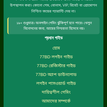
উপস্থাপন করা। কোনো গেম, বোনাস, VIP, রিবেট বা প্রোমোশন
নিশ্চিত জয়ের গ্যারান্টি দেয় না।
১৮+ শুধুমাত্র। অনলাইন গেমিং ঝুঁকিপূর্ণ হতে পারে। খেলুন
বিনোদনের জন্য, আয়ের নিশ্চয়তা হিসেবে নয়।
প্রধান গাইড
হোম
77BD লগইন গাইড
77BD রেজিস্টার গাইড
77BD অ্যাপ ডাউনলোড
লগইন পাসওয়ার্ড গাইড
দায়িত্বশীল গেমিং
আমাদের সম্পর্কে