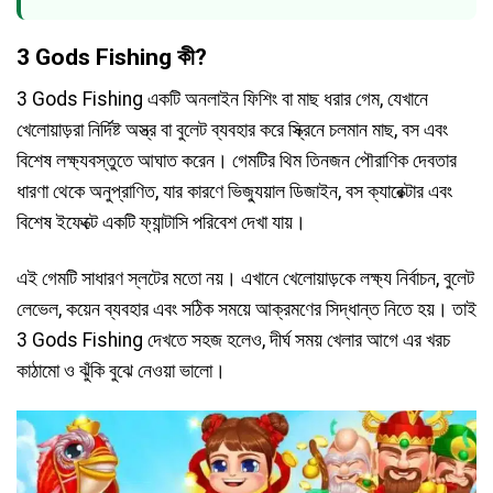
3 Gods Fishing কী?
3 Gods Fishing একটি অনলাইন ফিশিং বা মাছ ধরার গেম, যেখানে
খেলোয়াড়রা নির্দিষ্ট অস্ত্র বা বুলেট ব্যবহার করে স্ক্রিনে চলমান মাছ, বস এবং
বিশেষ লক্ষ্যবস্তুতে আঘাত করেন। গেমটির থিম তিনজন পৌরাণিক দেবতার
ধারণা থেকে অনুপ্রাণিত, যার কারণে ভিজ্যুয়াল ডিজাইন, বস ক্যারেক্টার এবং
বিশেষ ইফেক্টে একটি ফ্যান্টাসি পরিবেশ দেখা যায়।
এই গেমটি সাধারণ স্লটের মতো নয়। এখানে খেলোয়াড়কে লক্ষ্য নির্বাচন, বুলেট
লেভেল, কয়েন ব্যবহার এবং সঠিক সময়ে আক্রমণের সিদ্ধান্ত নিতে হয়। তাই
3 Gods Fishing দেখতে সহজ হলেও, দীর্ঘ সময় খেলার আগে এর খরচ
কাঠামো ও ঝুঁকি বুঝে নেওয়া ভালো।