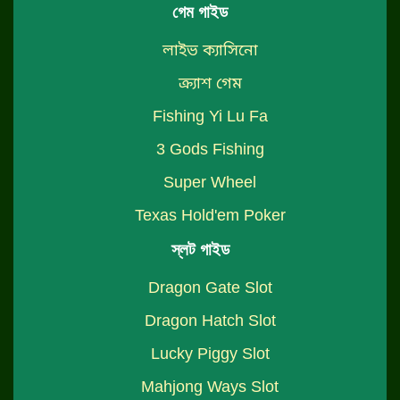
গেম গাইড
লাইভ ক্যাসিনো
ক্র্যাশ গেম
Fishing Yi Lu Fa
3 Gods Fishing
Super Wheel
Texas Hold'em Poker
স্লট গাইড
Dragon Gate Slot
Dragon Hatch Slot
Lucky Piggy Slot
Mahjong Ways Slot