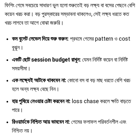
ফিশিং গেমে সবচেয়ে সাধারণ ভুল হলো শুরুতেই বড় লক্ষ্য বা বসের পেছনে বেশি
কয়েন খরচ করা। বড় পুরস্কারের সম্ভাবনা থাকলেও, সেই লক্ষ্য ধরতে কত
খরচ লাগবে তা আগে বোঝা জরুরি।
কম বুলেট লেভেল দিয়ে শুরু করুন:
প্রথমে গেমের pattern ও cost
বুঝুন।
একটি ছোট session budget রাখুন:
যেমন নির্দিষ্ট কয়েন বা নির্দিষ্ট
সময়সীমা।
এক লক্ষ্যেই আটকে থাকবেন না:
কোনো বস বা বড় মাছ ধরতে বেশি খরচ
হলে অন্য লক্ষ্য বেছে নিন।
হার পুষিয়ে নেওয়ার চেষ্টা করবেন না:
loss chase করলে ক্ষতি বাড়তে
পারে।
রিওয়ার্ডকে নিশ্চিত আয় ভাববেন না:
গেমের ফলাফল পরিবর্তনশীল এবং
নিশ্চিত নয়।