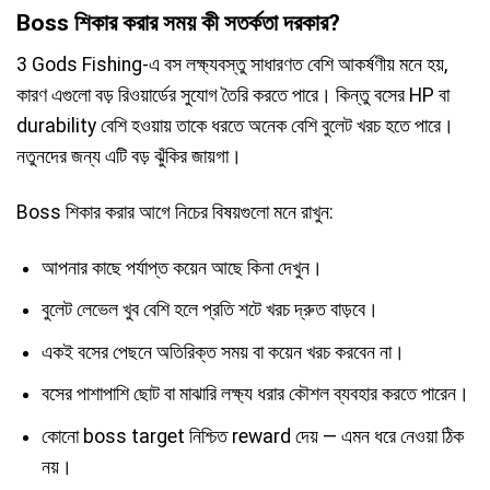
Boss শিকার করার সময় কী সতর্কতা দরকার?
3 Gods Fishing-এ বস লক্ষ্যবস্তু সাধারণত বেশি আকর্ষণীয় মনে হয়,
কারণ এগুলো বড় রিওয়ার্ডের সুযোগ তৈরি করতে পারে। কিন্তু বসের HP বা
durability বেশি হওয়ায় তাকে ধরতে অনেক বেশি বুলেট খরচ হতে পারে।
নতুনদের জন্য এটি বড় ঝুঁকির জায়গা।
Boss শিকার করার আগে নিচের বিষয়গুলো মনে রাখুন:
আপনার কাছে পর্যাপ্ত কয়েন আছে কিনা দেখুন।
বুলেট লেভেল খুব বেশি হলে প্রতি শটে খরচ দ্রুত বাড়বে।
একই বসের পেছনে অতিরিক্ত সময় বা কয়েন খরচ করবেন না।
বসের পাশাপাশি ছোট বা মাঝারি লক্ষ্য ধরার কৌশল ব্যবহার করতে পারেন।
কোনো boss target নিশ্চিত reward দেয় — এমন ধরে নেওয়া ঠিক
নয়।