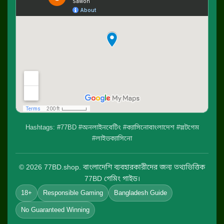
Hashtags: #77BD #অনলাইনবেটিং #ক্যাসিনোবাংলাদেশ #স্লটগেম
#লাইভক্যাসিনো
© 2026 77BD.shop. বাংলাদেশি ব্যবহারকারীদের জন্য তথ্যভিত্তিক
77BD গেমিং গাইড।
18+
Responsible Gaming
Bangladesh Guide
No Guaranteed Winning