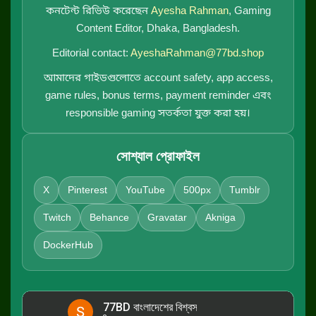
কনটেন্ট রিভিউ করেছেন
Ayesha Rahman
, Gaming
Content Editor, Dhaka, Bangladesh.
Editorial contact:
AyeshaRahman@77bd.shop
আমাদের গাইডগুলোতে account safety, app access,
game rules, bonus terms, payment reminder এবং
responsible gaming সতর্কতা যুক্ত করা হয়।
সোশ্যাল প্রোফাইল
X
Pinterest
YouTube
500px
Tumblr
Twitch
Behance
Gravatar
Akniga
DockerHub