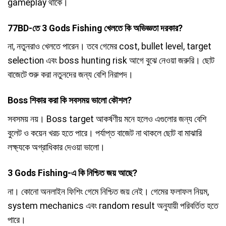
gameplay থাকে।
77BD-তে 3 Gods Fishing খেলতে কি অভিজ্ঞতা দরকার?
না, নতুনরাও খেলতে পারেন। তবে গেমের cost, bullet level, target
selection এবং boss hunting risk আগে বুঝে নেওয়া জরুরি। ছোট
বাজেটে শুরু করা নতুনদের জন্য বেশি নিরাপদ।
Boss শিকার করা কি সবসময় ভালো কৌশল?
সবসময় নয়। Boss target আকর্ষণীয় মনে হলেও এগুলোর জন্য বেশি
বুলেট ও কয়েন খরচ হতে পারে। পর্যাপ্ত বাজেট না থাকলে ছোট বা মাঝারি
লক্ষ্যকে অগ্রাধিকার দেওয়া ভালো।
3 Gods Fishing-এ কি নিশ্চিত জয় আছে?
না। কোনো অনলাইন ফিশিং গেমে নিশ্চিত জয় নেই। গেমের ফলাফল নিয়ম,
system mechanics এবং random result অনুযায়ী পরিবর্তিত হতে
পারে।