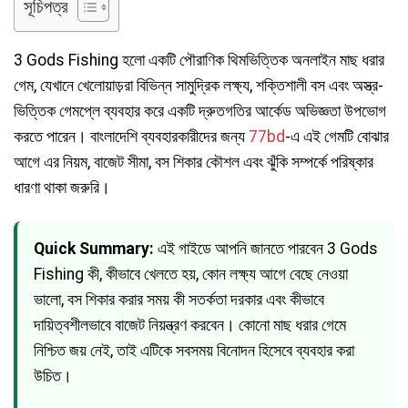
সূচিপত্র
3 Gods Fishing হলো একটি পৌরাণিক থিমভিত্তিক অনলাইন মাছ ধরার
গেম, যেখানে খেলোয়াড়রা বিভিন্ন সামুদ্রিক লক্ষ্য, শক্তিশালী বস এবং অস্ত্র-
ভিত্তিক গেমপ্লে ব্যবহার করে একটি দ্রুতগতির আর্কেড অভিজ্ঞতা উপভোগ
করতে পারেন। বাংলাদেশি ব্যবহারকারীদের জন্য
77bd
-এ এই গেমটি বোঝার
আগে এর নিয়ম, বাজেট সীমা, বস শিকার কৌশল এবং ঝুঁকি সম্পর্কে পরিষ্কার
ধারণা থাকা জরুরি।
Quick Summary:
এই গাইডে আপনি জানতে পারবেন 3 Gods
Fishing কী, কীভাবে খেলতে হয়, কোন লক্ষ্য আগে বেছে নেওয়া
ভালো, বস শিকার করার সময় কী সতর্কতা দরকার এবং কীভাবে
দায়িত্বশীলভাবে বাজেট নিয়ন্ত্রণ করবেন। কোনো মাছ ধরার গেমে
নিশ্চিত জয় নেই, তাই এটিকে সবসময় বিনোদন হিসেবে ব্যবহার করা
উচিত।